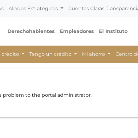
os
Aliados Estratégicos
Cuentas Claras Transparenci
Derechohabientes
Empleadores
El Instituto
 crédito
Tengo un crédito
Mi ahorro
Centro 
 problem to the portal administrator.