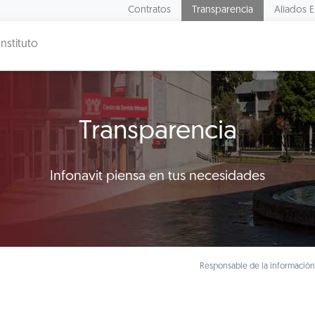
Contratos
Transparencia
Aliados E
Instituto
Transparencia
Infonavit piensa en tus necesidades
Responsable de la información: