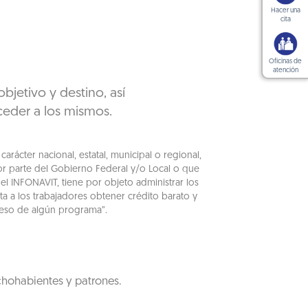
Hacer una
cita
Oficinas de
atención
jetivo y destino, así
ceder a los mismos.
ácter nacional, estatal, municipal o regional,
or parte del Gobierno Federal y/o Local o que
el INFONAVIT, tiene por objeto administrar los
a a los trabajadores obtener crédito barato y
cceso de algún programa”.
chohabientes y patrones.