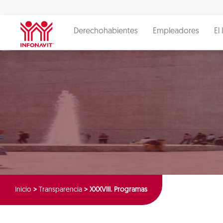
Derechohabientes
Empleadores
El 
Inicio
>
Transparencia
>
XXXVIII. Programas