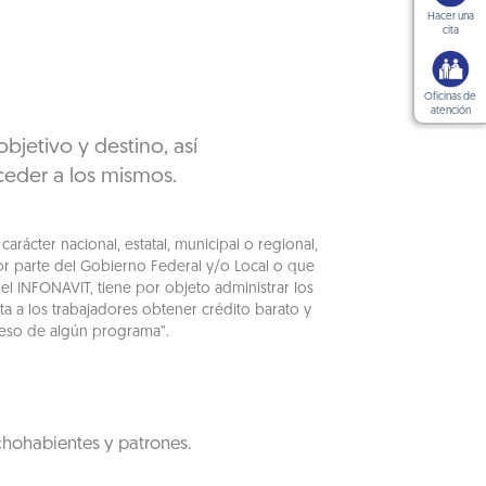
Hacer una
cita
Oficinas de
atención
jetivo y destino, así
ceder a los mismos.
ácter nacional, estatal, municipal o regional,
or parte del Gobierno Federal y/o Local o que
el INFONAVIT, tiene por objeto administrar los
a a los trabajadores obtener crédito barato y
cceso de algún programa”.
chohabientes y patrones.