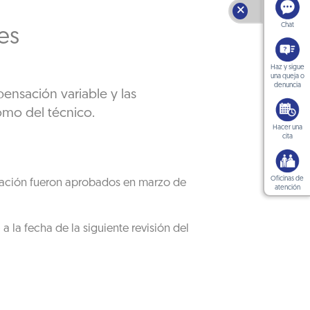
🗙
Chat
es
Haz y sigue
una queja o
denuncia
pensación variable y las
como del técnico.
Hacer una
cita
Oficinas de
legación fueron aprobados en marzo de
atención
a la fecha de la siguiente revisión del