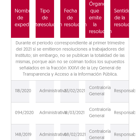
Órgano
Nombre
Tipo
Fecha
que
Sentido
de
de
de
emite
de la
expediente
resolución
resolución
la
resolución
resolución
Durante el periodo correspondiente al primer trimestre
del 2021 sí se emitieron resoluciones a trabajadores del
Instituto; sin embargo, no se publican la totalidad de las
mismas, porque aún no se colman todos los supuestos
señalados en la fracción XXXVI de la Ley General de
Transparencia y Acceso a la Información Pública.
Contraloría
118/2020
Administrativa
23/02/2021
Responsable
General
Contraloría
094/2020
Administrativa
18/03/2021
Responsable
General
Contraloría
148/2019
Administrativa
08/02/2021
Responsable
General