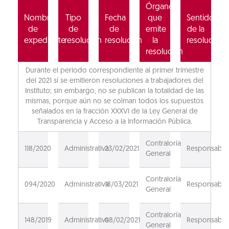
Órgano
Nombre
Tipo
Fecha
que
Sentido
de
de
de
emite
de la
expediente
resolución
resolución
la
resolución
resolución
Durante el periodo correspondiente al primer trimestre
del 2021 sí se emitieron resoluciones a trabajadores del
Instituto; sin embargo, no se publican la totalidad de las
mismas, porque aún no se colman todos los supuestos
señalados en la fracción XXXVI de la Ley General de
Transparencia y Acceso a la Información Pública.
Contraloría
118/2020
Administrativa
23/02/2021
Responsable
General
Contraloría
094/2020
Administrativa
18/03/2021
Responsable
General
Contraloría
148/2019
Administrativa
08/02/2021
Responsable
General