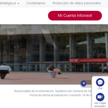
stratégicos
Contáctanos
Protección de datos personales
Mi Cuenta Infonavit
🗙
Chat
Responsable de la información: Subdirección General de Operaciones
Fecha de última actualización o revisión: 14 de enero 2025
Haz y sigue
una queja o