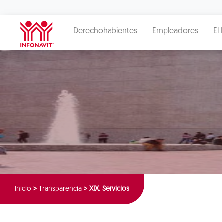
Derechohabientes
Empleadores
El 
Inicio
>
Transparencia
>
XIX. Servicios