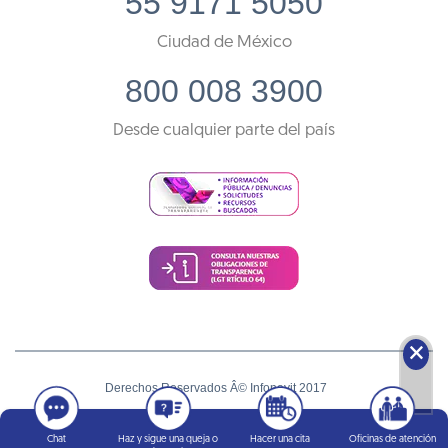
55 9171 5050
Ciudad de México
800 008 3900
Desde cualquier parte del país
🗙
Derechos Reservados Â© Infonavit 2017
Términos y condiciones
Chat
Haz y sigue una queja o
Hacer una cita
Oficinas de atención