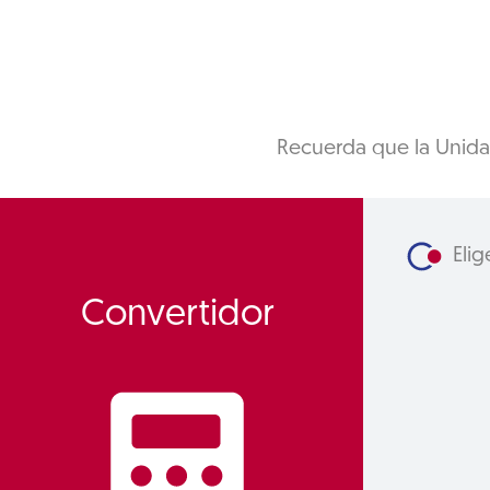
Recuerda que la Unida
Elig
Convertidor