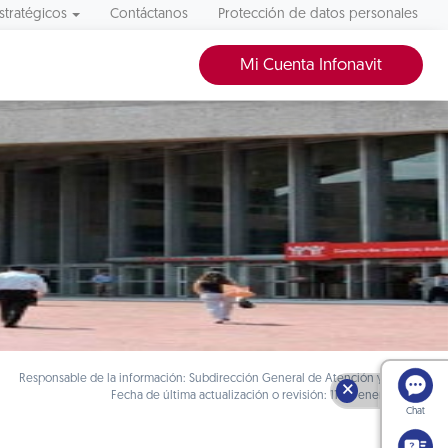
stratégicos
Contáctanos
Protección de datos personales
Mi Cuenta Infonavit
Responsable de la información: Subdirección General de Atención y Servicios
🗙
Fecha de última actualización o revisión: 11 de enero de 2021
Chat