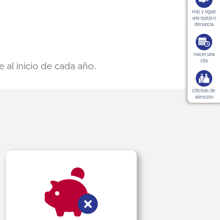
Haz y sigue
una queja o
denuncia
Hacer una
cita
al inicio de cada año.
Oficinas de
atención