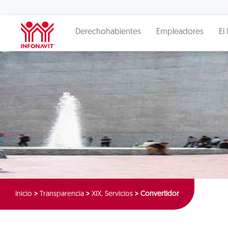
Derechohabientes
Empleadores
El 
Inicio
>
Transparencia
>
XIX. Servicios
>
Convertidor