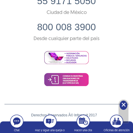
55 9171 5050
Ciudad de México
800 008 3900
Desde cualquier parte del país
🗙
Derechos Reservados Â© Infonavit 2017
Términos y condiciones
Chat
Haz y sigue una queja o
Hacer una cita
Oficinas de atención