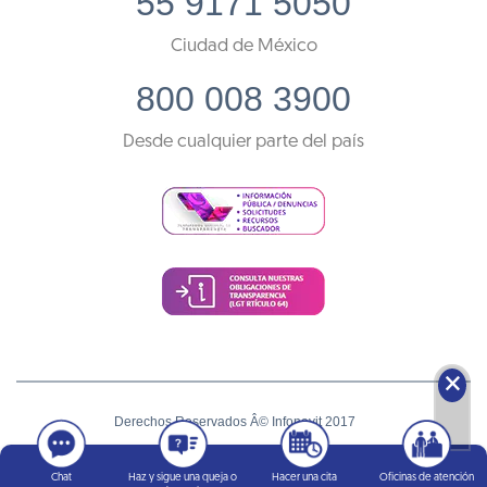
55 9171 5050
Ciudad de México
800 008 3900
Desde cualquier parte del país
🗙
Derechos Reservados Â© Infonavit 2017
Términos y condiciones
Chat
Haz y sigue una queja o
Hacer una cita
Oficinas de atención