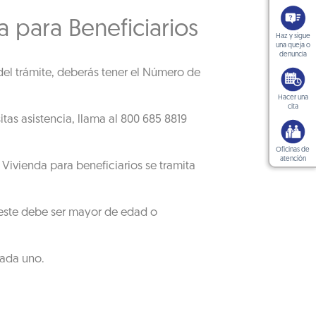
 para Beneficiarios
Haz y sigue
una queja o
denuncia
 del trámite, deberás tener el Número de
Hacer una
cita
itas asistencia, llama al 800 685 8819
Oficinas de
atención
Vivienda para beneficiarios se tramita
s, este debe ser mayor de edad o
cada uno.