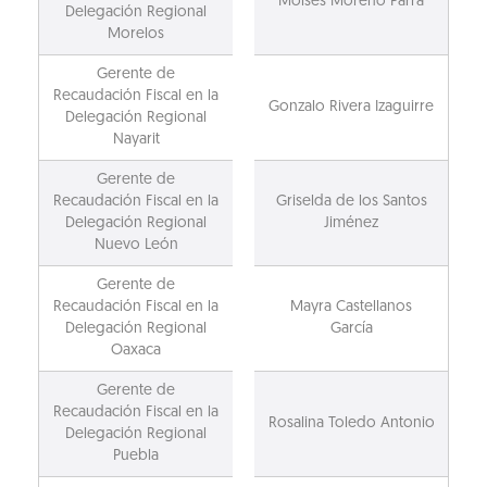
Moisés Moreno Parra
Delegación Regional
Morelos
Gerente de
Recaudación Fiscal en la
Gonzalo Rivera Izaguirre
Delegación Regional
Nayarit
Gerente de
Recaudación Fiscal en la
Griselda de los Santos
Delegación Regional
Jiménez
Nuevo León
Gerente de
Recaudación Fiscal en la
Mayra Castellanos
Delegación Regional
García
Oaxaca
Gerente de
Recaudación Fiscal en la
Rosalina Toledo Antonio
Delegación Regional
Puebla