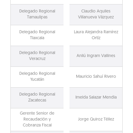
Delegado Regional
Claudio Aquiles
Tamaulipas
Villanueva Vázquez
Delegado Regional
Laura Alejandra Ramírez
Tlaxcala
Ortíz
Delegado Regional
Anilú Ingram Vallines
Veracruz
Delegado Regional
Mauricio Sahuí Rivero
Yucatán
Delegado Regional
Imelda Salazar Mendia
Zacatecas
Gerente Senior de
Recaudación y
Jorge Quiroz Téllez
Cobranza Fiscal