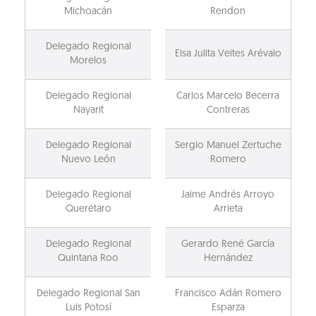
Michoacán
Rendon
Delegado Regional
Elsa Julita Veites Arévalo
Morelos
Delegado Regional
Carlos Marcelo Becerra
Nayarit
Contreras
Delegado Regional
Sergio Manuel Zertuche
Nuevo León
Romero
Delegado Regional
Jaime Andrés Arroyo
Querétaro
Arrieta
Delegado Regional
Gerardo René García
Quintana Roo
Hernández
Delegado Regional San
Francisco Adán Romero
Luis Potosí
Esparza