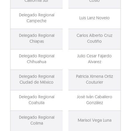
California Sur
Cosío
Delegado Regional
Luis Lanz Novelo
Campeche
Delegado Regional
Carlos Alberto Cruz
Chiapas
Coutiño
Delegado Regional
Julio Cesar Fajardo
Chihuahua
Alvarez
Delegado Regional
Patricia Ximena Ortiz
Ciudad de México
Couturier
Delegado Regional
José Iván Caballero
Coahuila
González
Delegado Regional
Marisol Vega Luna
Colima