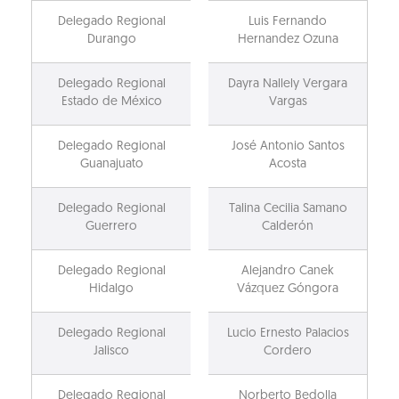
Delegado Regional
Luis Fernando
Durango
Hernandez Ozuna
Delegado Regional
Dayra Nallely Vergara
Estado de México
Vargas
Delegado Regional
José Antonio Santos
Guanajuato
Acosta
Delegado Regional
Talina Cecilia Samano
Guerrero
Calderón
Delegado Regional
Alejandro Canek
Hidalgo
Vázquez Góngora
Delegado Regional
Lucio Ernesto Palacios
Jalisco
Cordero
Delegado Regional
Norberto Bedolla