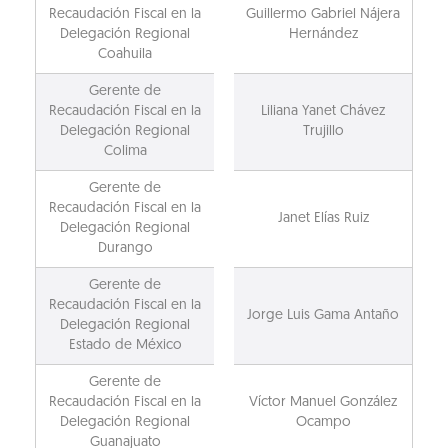
Recaudación Fiscal en la
Guillermo Gabriel Nájera
Delegación Regional
Hernández
Coahuila
Gerente de
Recaudación Fiscal en la
Liliana Yanet Chávez
Delegación Regional
Trujillo
Colima
Gerente de
Recaudación Fiscal en la
Janet Elías Ruiz
Delegación Regional
Durango
Gerente de
Recaudación Fiscal en la
Jorge Luis Gama Antaño
Delegación Regional
Estado de México
Gerente de
Recaudación Fiscal en la
Víctor Manuel González
Delegación Regional
Ocampo
Guanajuato