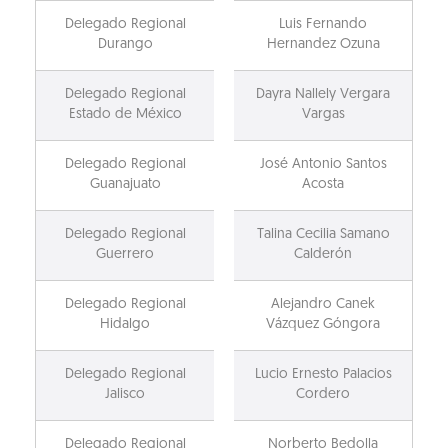
Delegado Regional
Luis Fernando
Durango
Hernandez Ozuna
Delegado Regional
Dayra Nallely Vergara
Estado de México
Vargas
Delegado Regional
José Antonio Santos
Guanajuato
Acosta
Delegado Regional
Talina Cecilia Samano
Guerrero
Calderón
Delegado Regional
Alejandro Canek
Hidalgo
Vázquez Góngora
Delegado Regional
Lucio Ernesto Palacios
Jalisco
Cordero
Delegado Regional
Norberto Bedolla