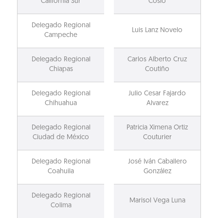
California Sur
Cosío
Delegado Regional
Luis Lanz Novelo
Campeche
Delegado Regional
Carlos Alberto Cruz
Chiapas
Coutiño
Delegado Regional
Julio Cesar Fajardo
Chihuahua
Alvarez
Delegado Regional
Patricia Ximena Ortiz
Ciudad de México
Couturier
Delegado Regional
José Iván Caballero
Coahuila
González
Delegado Regional
Marisol Vega Luna
Colima