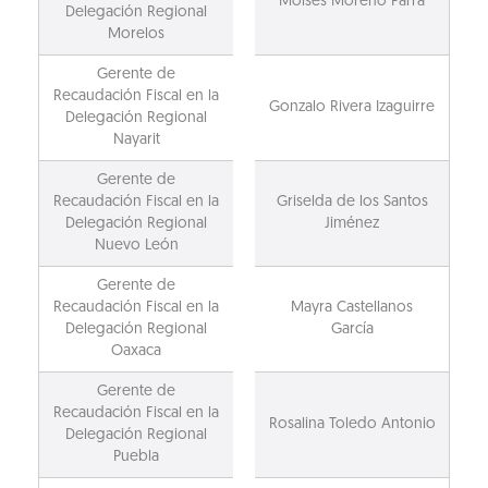
Moisés Moreno Parra
Delegación Regional
Morelos
Gerente de
Recaudación Fiscal en la
Gonzalo Rivera Izaguirre
Delegación Regional
Nayarit
Gerente de
Recaudación Fiscal en la
Griselda de los Santos
Delegación Regional
Jiménez
Nuevo León
Gerente de
Recaudación Fiscal en la
Mayra Castellanos
Delegación Regional
García
Oaxaca
Gerente de
Recaudación Fiscal en la
Rosalina Toledo Antonio
Delegación Regional
Puebla