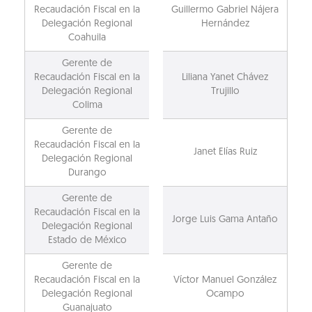
Recaudación Fiscal en la
Guillermo Gabriel Nájera
Delegación Regional
Hernández
Coahuila
Gerente de
Recaudación Fiscal en la
Liliana Yanet Chávez
Delegación Regional
Trujillo
Colima
Gerente de
Recaudación Fiscal en la
Janet Elías Ruiz
Delegación Regional
Durango
Gerente de
Recaudación Fiscal en la
Jorge Luis Gama Antaño
Delegación Regional
Estado de México
Gerente de
Recaudación Fiscal en la
Víctor Manuel González
Delegación Regional
Ocampo
Guanajuato