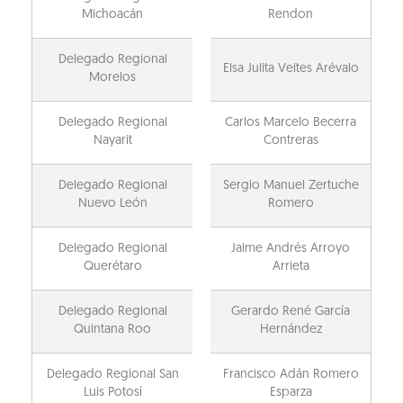
Michoacán
Rendon
Delegado Regional
Elsa Julita Veites Arévalo
Morelos
Delegado Regional
Carlos Marcelo Becerra
Nayarit
Contreras
Delegado Regional
Sergio Manuel Zertuche
Nuevo León
Romero
Delegado Regional
Jaime Andrés Arroyo
Querétaro
Arrieta
Delegado Regional
Gerardo René García
Quintana Roo
Hernández
Delegado Regional San
Francisco Adán Romero
Luis Potosí
Esparza