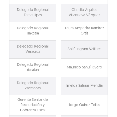
Delegado Regional
Claudio Aquiles
Tamaulipas
Villanueva Vázquez
Delegado Regional
Laura Alejandra Ramírez
Tlaxcala
Ortíz
Delegado Regional
Anilú Ingram Vallines
Veracruz
Delegado Regional
Mauricio Sahuí Rivero
Yucatán
Delegado Regional
Imelda Salazar Mendia
Zacatecas
Gerente Senior de
Recaudación y
Jorge Quiroz Téllez
Cobranza Fiscal