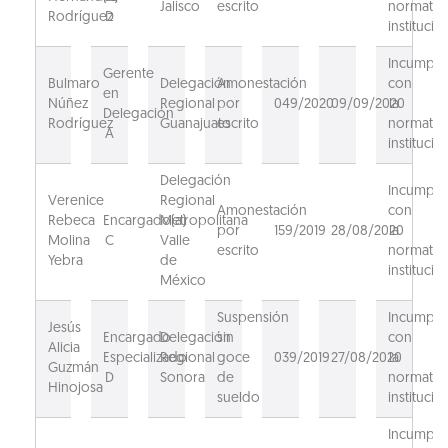
Jalisco
escrito
normativ
Rodríguez
D
institucion
Incumpli
Gerente
Bulmaro
Delegación
Amonestación
con
en
Núñez
Regional
por
049/2020
09/09/2020
la
Delegación
Rodríguez
Guanajuato
escrito
normativ
A
institucion
Delegación
Incumpli
Verenice
Regional
Amonestación
con
Rebeca
Encargado(a)
Metropolitana
por
159/2019
28/08/2020
la
Molina
C
Valle
escrito
normativ
Yebra
de
institucio
México
Suspensión
Incumpli
Jesús
Encargado
Delegación
sin
con
Alicia
Especializado
Regional
goce
039/2019
27/08/2020
la
Guzmán
D
Sonora
de
normativ
Hinojosa
sueldo
institucio
Incumpli