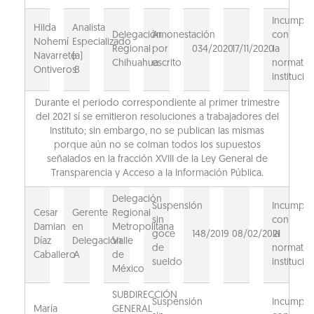
Incumpli
Hilda
Analista
Delegación
Amonestación
con
Nohemí
Especializado
Regional
por
034/2020
17/11/2020
la
Navarrete
(a)
Chihuahua
escrito
normativ
Ontiveros
B
institucion
Durante el periodo correspondiente al primer trimestre
del 2021 sí se emitieron resoluciones a trabajadores del
Instituto; sin embargo, no se publican las mismas
porque aún no se colman todos los supuestos
señalados en la fracción XVIII de la Ley General de
Transparencia y Acceso a la Información Pública.
Delegación
Suspensión
Incumpli
Cesar
Gerente
Regional
sin
con
Damian
en
Metropolitana
goce
148/2019
08/02/2021
la
Díaz
Delegación
Valle
de
normativ
Caballero
A
de
sueldo
institucion
México
SUBDIRECCIÓN
Suspensión
Incumpli
María
GENERAL