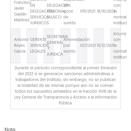
Francisco
EN
DELEGACIÓN
sin
con
Javier
DELEGACIÓN
REGIONAL
goce
019/2021
18/10/2021
la
Gaytán
SERVICIOS
JALISCO
de
normativ
Martínez
JURIDICOS
sueldo
institucion
Incumpli
SECRETARIA
Antonio
GERENTE
Amonestación
con
GENERAL
Reyes
SERVICIOS
por
027/2021
15/12/2021
la
Y
García
LEGALES
escrito
normativ
JURIDICA
institucion
Durante el periodo correspondiente al primer trimestre
del 2022 sí se generaron sanciones administrativas a
trabajadores del Instituto; sin embargo, no se publican
la totalidad de las mismas porque aún no se colman
todos los supuestos señalados en la fracción XVIII de la
Ley General de Transparencia y Acceso a la Información
Pública.
Nota: