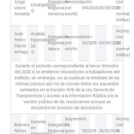
Jorge
Delegación
Amonestación
con
Encargado(a)
López
Regional
por
014/2020
30/09/2020
la
D
Almeida
Veracruz
escrito
normativ
institucio
Incumpli
José
Analista
Delegación
Amonestación
con
Pedro
Especializado
Regional
por
161/2019
04/09/2020
la
García
(a)
Jalisco
escrito
normativ
Arriaga
D
institucio
Durante el periodo correspondiente al tercer trimestre
del 2020 sí se emitieron resoluciones a trabajadores del
Instituto; sin embargo, no se publican la totalidad de las
mismas porque aún no se colman todos los supuestos
señalados en la fracción XVIII de la Ley General de
Transparencia y Acceso a la Información Pública y/o la
versión pública de las resoluciones porque se
encuentra en proceso de aprobación.
Suspensión
Incumpli
Gerente
Bulmaro
Delegación
sin
con
en
Núñez
Regional
goce
131/2019
30/10/2020
la