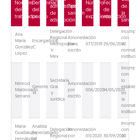
Nombre
Denominación
Número
Fecha
administrativa
Tipo
de
del
del
de
de
de
sanción
la
trabajador
puesto
expediente
resolución
adscripción
sanción
Delegación
Incumpli
Ana
Regional
Amonestación
con
María
Encargado(a)
Metropolitana
por
077/2019
29/06/2020
la
González
C
V
escrito
normativ
López
Mex
institucion
Incumpli
con
Secretaría
lo
Nimrod
Amonestación
Gerente
Gral.
estableci
Maldonado
por
006/2020
14/05/2020
14
y
en
Serrano
escrito
Jurídica
la
normativ
Institucion
Incumpli
María
Analista
Delegación
Amonestación
con
Guadalupe
Especializado
Regional
por
011/2020
30/09/2020
la
Hernández
(a)