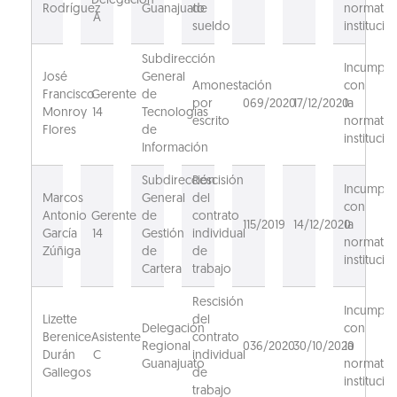
Delegación
Rodríguez
Guanajuato
de
normativ
A
sueldo
institucion
Subdirección
Incumpli
José
General
Amonestación
con
Francisco
Gerente
de
por
069/2020
17/12/2020
la
Monroy
14
Tecnologías
escrito
normativ
Flores
de
institucion
Información
Subdirección
Rescisión
Incumpli
Marcos
General
del
con
Antonio
Gerente
de
contrato
115/2019
14/12/2020
la
García
14
Gestión
individual
normativ
Zúñiga
de
de
institucion
Cartera
trabajo
Rescisión
Incumpli
Lizette
del
Delegación
con
Berenice
Asistente
contrato
Regional
036/2020
30/10/2020
la
Durán
C
individual
Guanajuato
normativ
Gallegos
de
institucion
trabajo