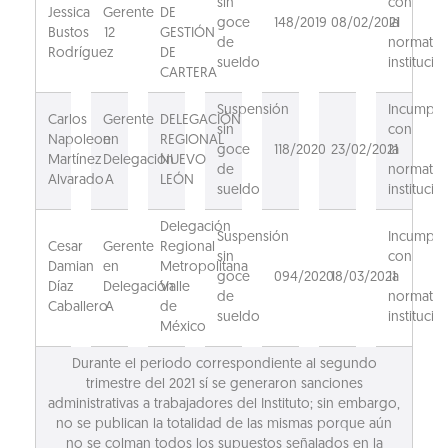
sin
con
Jessica
Gerente
DE
goce
148/2019
08/02/2021
la
Bustos
12
GESTIÓN
de
normativ
Rodríguez
DE
sueldo
institucion
CARTERA
Suspensión
Incumpli
Carlos
Gerente
DELEGACIÓN
sin
con
Napoleon
en
REGIONAL
goce
118/2020
23/02/2021
la
Martínez
Delegación
NUEVO
de
normativ
Alvarado
A
LEÓN
sueldo
institucion
Delegación
Suspensión
Incumpli
Cesar
Gerente
Regional
sin
con
Damian
en
Metropolitana
goce
094/2020
18/03/2021
la
Díaz
Delegación
Valle
de
normativ
Caballero
A
de
sueldo
institucion
México
Durante el periodo correspondiente al segundo
trimestre del 2021 sí se generaron sanciones
administrativas a trabajadores del Instituto; sin embargo,
no se publican la totalidad de las mismas porque aún
no se colman todos los supuestos señalados en la