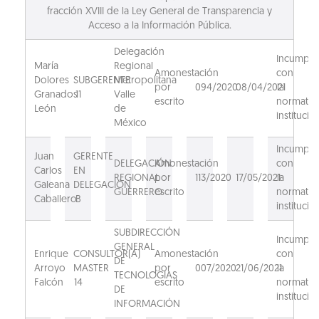
fracción XVIII de la Ley General de Transparencia y
Acceso a la Información Pública.
Delegación
Incumpli
María
Regional
Amonestación
con
Dolores
SUBGERENTE
Metropolitana
por
094/2020
08/04/2021
la
Granados
11
Valle
escrito
normativ
León
de
institucion
México
Incumpli
Juan
GERENTE
DELEGACIÓN
Amonestación
con
Carlos
EN
REGIONAL
por
113/2020
17/05/2021
la
Galeana
DELEGACIÓN
GUERRERO
escrito
normativ
Caballero
B
institucion
SUBDIRECCIÓN
Incumpli
GENERAL
Enrique
CONSULTOR(A)
Amonestación
con
DE
Arroyo
MASTER
por
007/2020
21/06/2021
la
TECNOLOGIAS
Falcón
14
escrito
normativ
DE
institucion
INFORMACIÓN