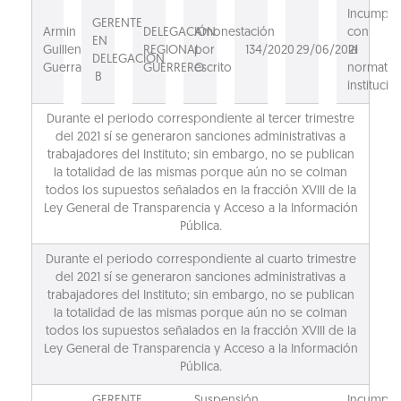
Incumpli
GERENTE
Armin
DELEGACIÓN
Amonestación
con
EN
Guillen
REGIONAL
por
134/2020
29/06/2021
la
DELEGACIÓN
Guerra
GUERRERO
escrito
normativ
B
institucion
Durante el periodo correspondiente al tercer trimestre
del 2021 sí se generaron sanciones administrativas a
trabajadores del Instituto; sin embargo, no se publican
la totalidad de las mismas porque aún no se colman
todos los supuestos señalados en la fracción XVIII de la
Ley General de Transparencia y Acceso a la Información
Pública.
Durante el periodo correspondiente al cuarto trimestre
del 2021 sí se generaron sanciones administrativas a
trabajadores del Instituto; sin embargo, no se publican
la totalidad de las mismas porque aún no se colman
todos los supuestos señalados en la fracción XVIII de la
Ley General de Transparencia y Acceso a la Información
Pública.
GERENTE
Suspensión
Incumpli