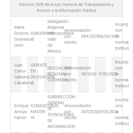
fracción XVIII de la Ley General de Transparencia y
Acceso a la Información Pública.
Delegación
Incumpli
María
Regional
Amonestación
con
Dolores
SUBGERENTE
Metropolitana
por
094/2020
08/04/2021
la
Granados
11
Valle
escrito
normativ
León
de
institucion
México
Incumpli
Juan
GERENTE
DELEGACIÓN
Amonestación
con
Carlos
EN
REGIONAL
por
113/2020
17/05/2021
la
Galeana
DELEGACIÓN
GUERRERO
escrito
normativ
Caballero
B
institucion
SUBDIRECCIÓN
Incumpli
GENERAL
Enrique
CONSULTOR(A)
Amonestación
con
DE
Arroyo
MASTER
por
007/2020
21/06/2021
la
TECNOLOGIAS
Falcón
14
escrito
normativ
DE
institucion
INFORMACIÓN