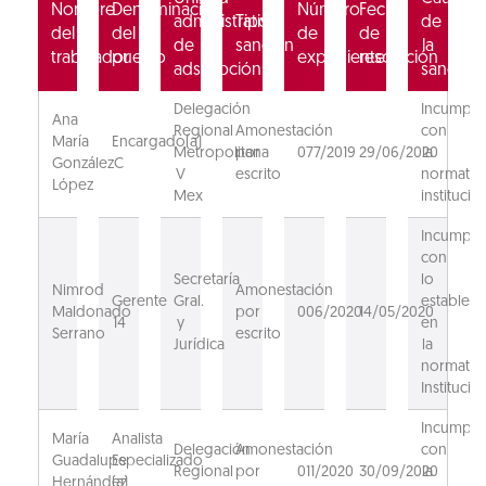
Nombre
Denominación
Número
Fecha
administrativa
Tipo
de
del
del
de
de
de
sanción
la
trabajador
puesto
expediente
resolución
adscripción
sanción
Delegación
Incumpli
Ana
Regional
Amonestación
con
María
Encargado(a)
Metropolitana
por
077/2019
29/06/2020
la
González
C
V
escrito
normativ
López
Mex
institucion
Incumpli
con
Secretaría
lo
Nimrod
Amonestación
Gerente
Gral.
estableci
Maldonado
por
006/2020
14/05/2020
14
y
en
Serrano
escrito
Jurídica
la
normativ
Institucion
Incumpli
María
Analista
Delegación
Amonestación
con
Guadalupe
Especializado
Regional
por
011/2020
30/09/2020
la
Hernández
(a)