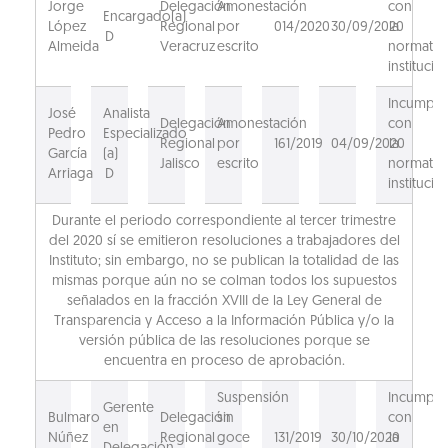
Jorge
Delegación
Amonestación
con
Encargado(a)
López
Regional
por
014/2020
30/09/2020
la
D
Almeida
Veracruz
escrito
normativ
institucio
Incumpli
José
Analista
Delegación
Amonestación
con
Pedro
Especializado
Regional
por
161/2019
04/09/2020
la
García
(a)
Jalisco
escrito
normativ
Arriaga
D
institucio
Durante el periodo correspondiente al tercer trimestre
del 2020 sí se emitieron resoluciones a trabajadores del
Instituto; sin embargo, no se publican la totalidad de las
mismas porque aún no se colman todos los supuestos
señalados en la fracción XVIII de la Ley General de
Transparencia y Acceso a la Información Pública y/o la
versión pública de las resoluciones porque se
encuentra en proceso de aprobación.
Suspensión
Incumpli
Gerente
Bulmaro
Delegación
sin
con
en
Núñez
Regional
goce
131/2019
30/10/2020
la