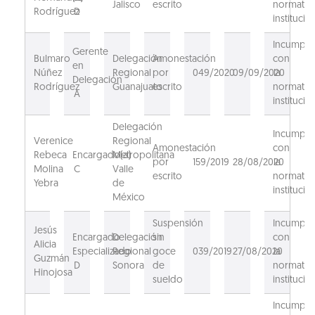
Jalisco
escrito
normativ
Rodríguez
D
institucion
Incumpli
Gerente
Bulmaro
Delegación
Amonestación
con
en
Núñez
Regional
por
049/2020
09/09/2020
la
Delegación
Rodríguez
Guanajuato
escrito
normativ
A
institucion
Delegación
Incumpli
Verenice
Regional
Amonestación
con
Rebeca
Encargado(a)
Metropolitana
por
159/2019
28/08/2020
la
Molina
C
Valle
escrito
normativ
Yebra
de
institucio
México
Suspensión
Incumpli
Jesús
Encargado
Delegación
sin
con
Alicia
Especializado
Regional
goce
039/2019
27/08/2020
la
Guzmán
D
Sonora
de
normativ
Hinojosa
sueldo
institucio
Incumpli