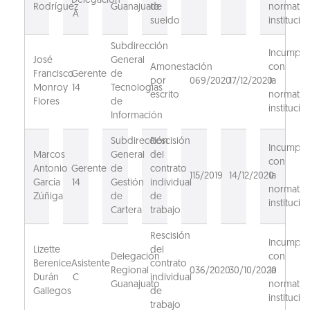
Delegación
Rodríguez
Guanajuato
de
normativ
A
sueldo
institucion
Subdirección
Incumpli
José
General
Amonestación
con
Francisco
Gerente
de
por
069/2020
17/12/2020
la
Monroy
14
Tecnologías
escrito
normativ
Flores
de
institucion
Información
Subdirección
Rescisión
Incumpli
Marcos
General
del
con
Antonio
Gerente
de
contrato
115/2019
14/12/2020
la
García
14
Gestión
individual
normativ
Zúñiga
de
de
institucion
Cartera
trabajo
Rescisión
Incumpli
Lizette
del
Delegación
con
Berenice
Asistente
contrato
Regional
036/2020
30/10/2020
la
Durán
C
individual
Guanajuato
normativ
Gallegos
de
institucion
trabajo