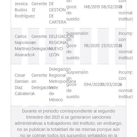
sin
con
Jessica
Gerente
DE
goce
148/2019
08/02/2021
la
Bustos
12
GESTIÓN
de
normativ
Rodríguez
DE
sueldo
institucion
CARTERA
Suspensión
Incumpli
Carlos
Gerente
DELEGACIÓN
sin
con
Napoleon
en
REGIONAL
goce
118/2020
23/02/2021
la
Martínez
Delegación
NUEVO
de
normativ
Alvarado
A
LEÓN
sueldo
institucion
Delegación
Suspensión
Incumpli
Cesar
Gerente
Regional
sin
con
Damian
en
Metropolitana
goce
094/2020
18/03/2021
la
Díaz
Delegación
Valle
de
normativ
Caballero
A
de
sueldo
institucion
México
Durante el periodo correspondiente al segundo
trimestre del 2021 sí se generaron sanciones
administrativas a trabajadores del Instituto; sin embargo,
no se publican la totalidad de las mismas porque aún
no se colman todos los supuestos señalados en la