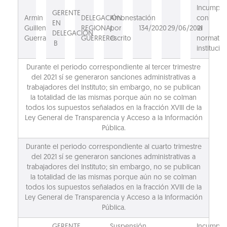
Incumpli
GERENTE
Armin
DELEGACIÓN
Amonestación
con
EN
Guillen
REGIONAL
por
134/2020
29/06/2021
la
DELEGACIÓN
Guerra
GUERRERO
escrito
normativ
B
institucion
Durante el periodo correspondiente al tercer trimestre
del 2021 sí se generaron sanciones administrativas a
trabajadores del Instituto; sin embargo, no se publican
la totalidad de las mismas porque aún no se colman
todos los supuestos señalados en la fracción XVIII de la
Ley General de Transparencia y Acceso a la Información
Pública.
Durante el periodo correspondiente al cuarto trimestre
del 2021 sí se generaron sanciones administrativas a
trabajadores del Instituto; sin embargo, no se publican
la totalidad de las mismas porque aún no se colman
todos los supuestos señalados en la fracción XVIII de la
Ley General de Transparencia y Acceso a la Información
Pública.
GERENTE
Suspensión
Incumpli