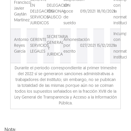
Francisco
EN
DELEGACIÓN
sin
con
Javier
DELEGACIÓN
REGIONAL
goce
019/2021
18/10/2021
la
Gaytán
SERVICIOS
JALISCO
de
normativ
Martínez
JURIDICOS
sueldo
institucion
Incumpli
SECRETARIA
Antonio
GERENTE
Amonestación
con
GENERAL
Reyes
SERVICIOS
por
027/2021
15/12/2021
la
Y
García
LEGALES
escrito
normativ
JURIDICA
institucion
Durante el periodo correspondiente al primer trimestre
del 2022 sí se generaron sanciones administrativas a
trabajadores del Instituto; sin embargo, no se publican
la totalidad de las mismas porque aún no se colman
todos los supuestos señalados en la fracción XVIII de la
Ley General de Transparencia y Acceso a la Información
Pública.
Nota: