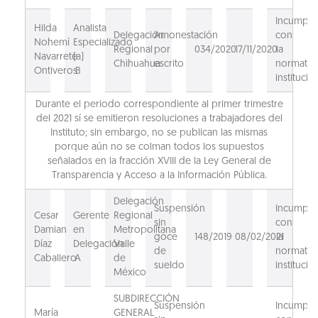
Incumpli
Hilda
Analista
Delegación
Amonestación
con
Nohemí
Especializado
Regional
por
034/2020
17/11/2020
la
Navarrete
(a)
Chihuahua
escrito
normativ
Ontiveros
B
institucion
Durante el periodo correspondiente al primer trimestre
del 2021 sí se emitieron resoluciones a trabajadores del
Instituto; sin embargo, no se publican las mismas
porque aún no se colman todos los supuestos
señalados en la fracción XVIII de la Ley General de
Transparencia y Acceso a la Información Pública.
Delegación
Suspensión
Incumpli
Cesar
Gerente
Regional
sin
con
Damian
en
Metropolitana
goce
148/2019
08/02/2021
la
Díaz
Delegación
Valle
de
normativ
Caballero
A
de
sueldo
institucion
México
SUBDIRECCIÓN
Suspensión
Incumpli
María
GENERAL