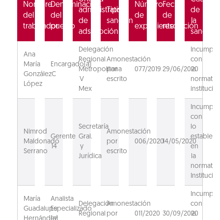
Nombre
Denominación
Número
Fecha
administrativa
Tipo
de
del
del
de
de
de
sanción
la
trabajador
puesto
expediente
resolución
adscripción
sanción
Delegación
Incumpli
Ana
Regional
Amonestación
con
María
Encargado(a)
Metropolitana
por
077/2019
29/06/2020
la
González
C
V
escrito
normativ
López
Mex
institucion
Incumpli
con
Secretaría
lo
Nimrod
Amonestación
Gerente
Gral.
estableci
Maldonado
por
006/2020
14/05/2020
14
y
en
Serrano
escrito
Jurídica
la
normativ
Institucion
Incumpli
María
Analista
Delegación
Amonestación
con
Guadalupe
Especializado
Regional
por
011/2020
30/09/2020
la
Hernández
(a)