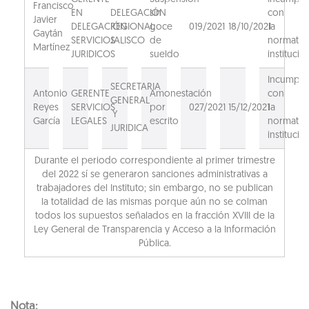
Francisco
EN
DELEGACIÓN
sin
con
Javier
DELEGACIÓN
REGIONAL
goce
019/2021
18/10/2021
la
Gaytán
SERVICIOS
JALISCO
de
normativ
Martínez
JURIDICOS
sueldo
institucion
Incumpli
SECRETARIA
Antonio
GERENTE
Amonestación
con
GENERAL
Reyes
SERVICIOS
por
027/2021
15/12/2021
la
Y
García
LEGALES
escrito
normativ
JURIDICA
institucion
Durante el periodo correspondiente al primer trimestre
del 2022 sí se generaron sanciones administrativas a
trabajadores del Instituto; sin embargo, no se publican
la totalidad de las mismas porque aún no se colman
todos los supuestos señalados en la fracción XVIII de la
Ley General de Transparencia y Acceso a la Información
Pública.
Nota: