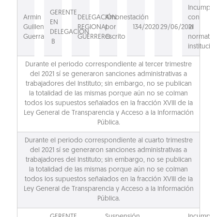
Incumpli
GERENTE
Armin
DELEGACIÓN
Amonestación
con
EN
Guillen
REGIONAL
por
134/2020
29/06/2021
la
DELEGACIÓN
Guerra
GUERRERO
escrito
normativ
B
institucion
Durante el periodo correspondiente al tercer trimestre
del 2021 sí se generaron sanciones administrativas a
trabajadores del Instituto; sin embargo, no se publican
la totalidad de las mismas porque aún no se colman
todos los supuestos señalados en la fracción XVIII de la
Ley General de Transparencia y Acceso a la Información
Pública.
Durante el periodo correspondiente al cuarto trimestre
del 2021 sí se generaron sanciones administrativas a
trabajadores del Instituto; sin embargo, no se publican
la totalidad de las mismas porque aún no se colman
todos los supuestos señalados en la fracción XVIII de la
Ley General de Transparencia y Acceso a la Información
Pública.
GERENTE
Suspensión
Incumpli