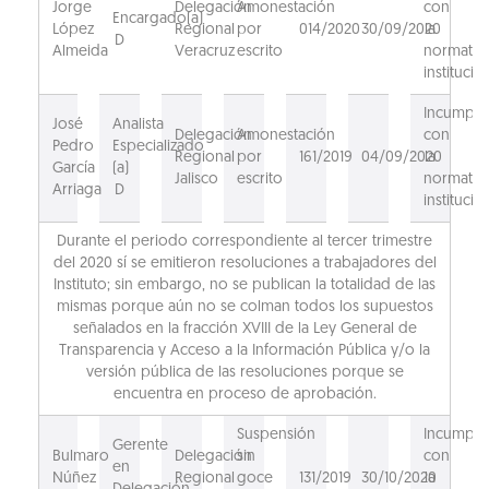
Jorge
Delegación
Amonestación
con
Encargado(a)
López
Regional
por
014/2020
30/09/2020
la
D
Almeida
Veracruz
escrito
normativ
institucio
Incumpli
José
Analista
Delegación
Amonestación
con
Pedro
Especializado
Regional
por
161/2019
04/09/2020
la
García
(a)
Jalisco
escrito
normativ
Arriaga
D
institucio
Durante el periodo correspondiente al tercer trimestre
del 2020 sí se emitieron resoluciones a trabajadores del
Instituto; sin embargo, no se publican la totalidad de las
mismas porque aún no se colman todos los supuestos
señalados en la fracción XVIII de la Ley General de
Transparencia y Acceso a la Información Pública y/o la
versión pública de las resoluciones porque se
encuentra en proceso de aprobación.
Suspensión
Incumpli
Gerente
Bulmaro
Delegación
sin
con
en
Núñez
Regional
goce
131/2019
30/10/2020
la