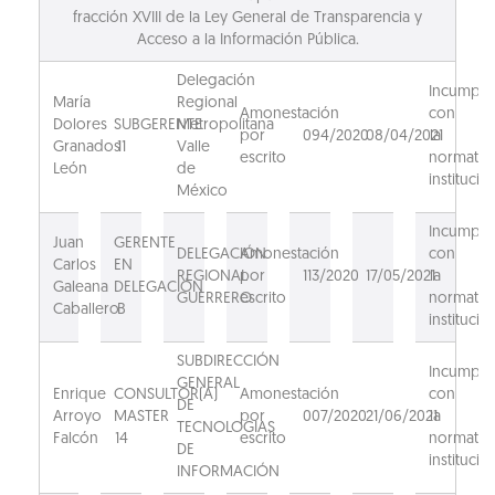
fracción XVIII de la Ley General de Transparencia y
Acceso a la Información Pública.
Delegación
Incumpli
María
Regional
Amonestación
con
Dolores
SUBGERENTE
Metropolitana
por
094/2020
08/04/2021
la
Granados
11
Valle
escrito
normativ
León
de
institucion
México
Incumpli
Juan
GERENTE
DELEGACIÓN
Amonestación
con
Carlos
EN
REGIONAL
por
113/2020
17/05/2021
la
Galeana
DELEGACIÓN
GUERRERO
escrito
normativ
Caballero
B
institucion
SUBDIRECCIÓN
Incumpli
GENERAL
Enrique
CONSULTOR(A)
Amonestación
con
DE
Arroyo
MASTER
por
007/2020
21/06/2021
la
TECNOLOGIAS
Falcón
14
escrito
normativ
DE
institucion
INFORMACIÓN