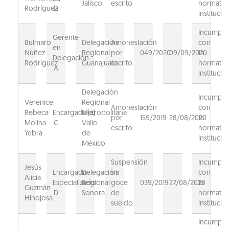
Jalisco
escrito
normativ
Rodríguez
D
institucion
Incumpli
Gerente
Bulmaro
Delegación
Amonestación
con
en
Núñez
Regional
por
049/2020
09/09/2020
la
Delegación
Rodríguez
Guanajuato
escrito
normativ
A
institucion
Delegación
Incumpli
Verenice
Regional
Amonestación
con
Rebeca
Encargado(a)
Metropolitana
por
159/2019
28/08/2020
la
Molina
C
Valle
escrito
normativ
Yebra
de
institucio
México
Suspensión
Incumpli
Jesús
Encargado
Delegación
sin
con
Alicia
Especializado
Regional
goce
039/2019
27/08/2020
la
Guzmán
D
Sonora
de
normativ
Hinojosa
sueldo
institucio
Incumpli