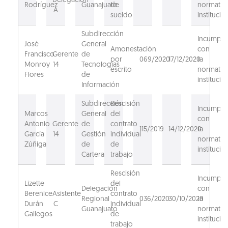
Delegación
Rodríguez
Guanajuato
de
normativ
A
sueldo
institucion
Subdirección
Incumpli
José
General
Amonestación
con
Francisco
Gerente
de
por
069/2020
17/12/2020
la
Monroy
14
Tecnologías
escrito
normativ
Flores
de
institucion
Información
Subdirección
Rescisión
Incumpli
Marcos
General
del
con
Antonio
Gerente
de
contrato
115/2019
14/12/2020
la
García
14
Gestión
individual
normativ
Zúñiga
de
de
institucion
Cartera
trabajo
Rescisión
Incumpli
Lizette
del
Delegación
con
Berenice
Asistente
contrato
Regional
036/2020
30/10/2020
la
Durán
C
individual
Guanajuato
normativ
Gallegos
de
institucion
trabajo