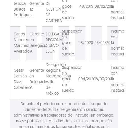
sin
con
Jessica
Gerente
DE
goce
148/2019
08/02/2021
la
Bustos
12
GESTIÓN
de
normativ
Rodríguez
DE
sueldo
institucion
CARTERA
Suspensión
Incumpli
Carlos
Gerente
DELEGACIÓN
sin
con
Napoleon
en
REGIONAL
goce
118/2020
23/02/2021
la
Martínez
Delegación
NUEVO
de
normativ
Alvarado
A
LEÓN
sueldo
institucion
Delegación
Suspensión
Incumpli
Cesar
Gerente
Regional
sin
con
Damian
en
Metropolitana
goce
094/2020
18/03/2021
la
Díaz
Delegación
Valle
de
normativ
Caballero
A
de
sueldo
institucion
México
Durante el periodo correspondiente al segundo
trimestre del 2021 sí se generaron sanciones
administrativas a trabajadores del Instituto; sin embargo,
no se publican la totalidad de las mismas porque aún
no se colman todos los supuestos señalados en la