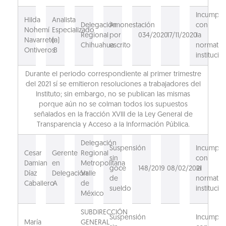
Incumpli
Hilda
Analista
Delegación
Amonestación
con
Nohemí
Especializado
Regional
por
034/2020
17/11/2020
la
Navarrete
(a)
Chihuahua
escrito
normativ
Ontiveros
B
institucion
Durante el periodo correspondiente al primer trimestre
del 2021 sí se emitieron resoluciones a trabajadores del
Instituto; sin embargo, no se publican las mismas
porque aún no se colman todos los supuestos
señalados en la fracción XVIII de la Ley General de
Transparencia y Acceso a la Información Pública.
Delegación
Suspensión
Incumpli
Cesar
Gerente
Regional
sin
con
Damian
en
Metropolitana
goce
148/2019
08/02/2021
la
Díaz
Delegación
Valle
de
normativ
Caballero
A
de
sueldo
institucion
México
SUBDIRECCIÓN
Suspensión
Incumpli
María
GENERAL