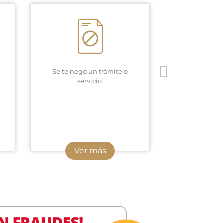
Se te negó un trámite o
Te solicitar
servicio.
algún 
Ver más
Ver