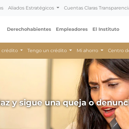
os
Aliados Estratégicos
Cuentas Claras Transparenci
Derechohabientes
Empleadores
El Instituto
 crédito
Tengo un crédito
Mi ahorro
Centro 
az y sigue una queja o denunc