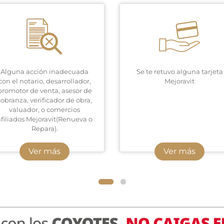
Alguna acción inadecuada
Se te retuvo alguna tarjeta
con el notario, desarrollador,
Mejoravit
promotor de venta, asesor de
cobranza, verificador de obra,
valuador, o comercios
afiliados Mejoravit(Renueva o
Repara).
Ver más
Ver más