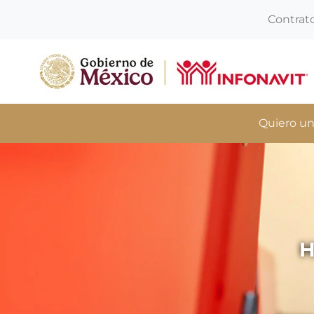
Contrat
Quiero un
H