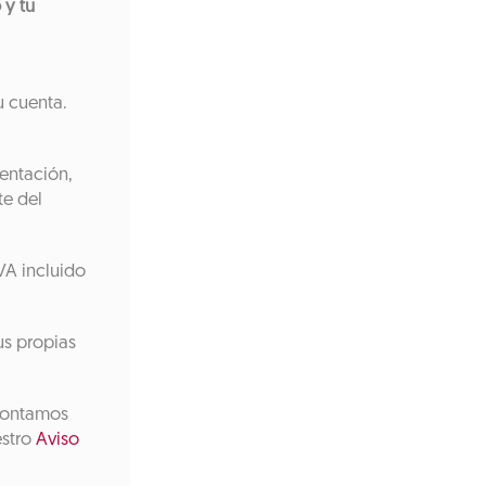
 y tu
u cuenta.
ientación,
te del
VA incluido
us propias
 contamos
estro
Aviso