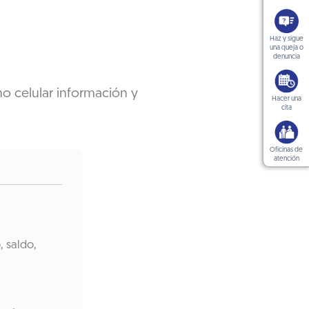
Haz y sigue
una queja o
denuncia
no celular información y
Hacer una
cita
Oficinas de
atención
, saldo,