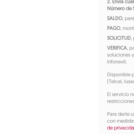
2. Envía cua
Número de S
SALDO
, par
PAGO
, mont
SOLICITUD
,
VERIFICA
, p
soluciones y
Infonavit.
Disponible p
(Telcel, Iusa
El servicio 
restriccione
Para darte u
con medidas
de privacida