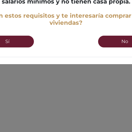
salarios mínimos y no tienen casa propia.
 estos requisitos y te interesaría comprar
viviendas?
Sí
No