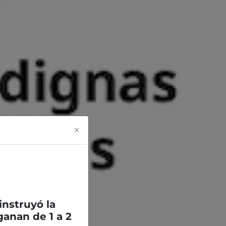
×
 instruyó la
anan de 1 a 2