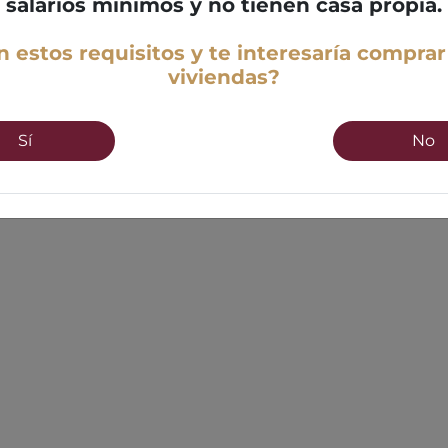
salarios mínimos y no tienen casa propia.
 estos requisitos y te interesaría comprar
viviendas?
Sí
No