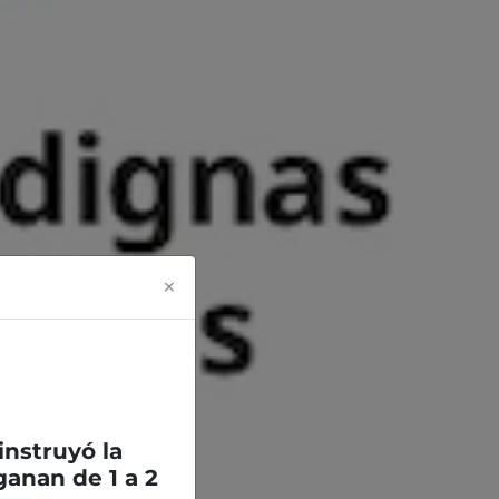
×
 instruyó la
anan de 1 a 2