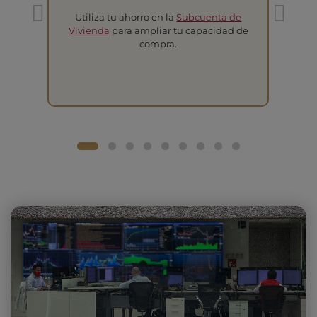
Utiliza tu ahorro en la
Subcuenta de
T
Vivienda
para ampliar tu capacidad de
compra.