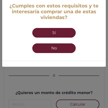
¿Cumples con estos requisitos y te
interesaría comprar una de estas
viviendas?
Edad
Sí
18 años mínimo
55 años máximo
No
Calcular
ó
¿Quieres un monto de crédito menor?
Calcular