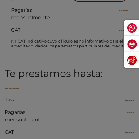
Pagarías
-----
mensualmente
CAT
-----
NI: CAT indicativo cuyo cálculo es no informativo para el
acreditado, dados los parámetros particulares del crédito
Te prestamos hasta:
----
Tasa
-----
Pagarías
----
mensualmente
CAT
-----