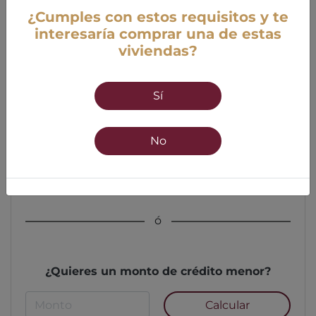
¿Cumples con estos requisitos y te
interesaría comprar una de estas
viviendas?
Edad
Sí
18 años mínimo
55 años máximo
No
Calcular
ó
¿Quieres un monto de crédito menor?
Calcular