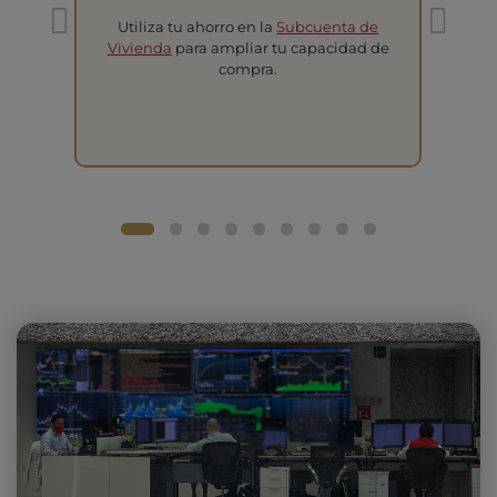
Utiliza tu ahorro en la
Subcuenta de
T
Vivienda
para ampliar tu capacidad de
compra.