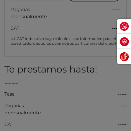
Pagarías
-----
mensualmente
CAT
-----
NI: CAT indicativo cuyo cálculo es no informativo para el
acreditado, dados los parámetros particulares del crédito
Te prestamos hasta:
----
Tasa
-----
Pagarías
----
mensualmente
CAT
-----