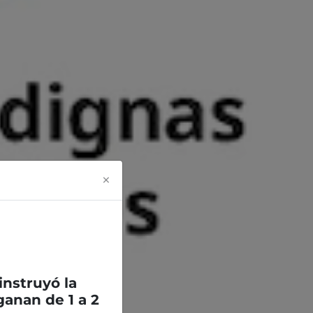
×
 instruyó la
anan de 1 a 2