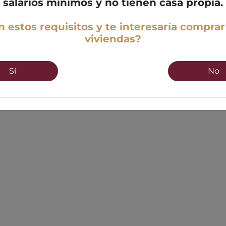
salarios mínimos y no tienen casa propia.
 estos requisitos y te interesaría comprar
viviendas?
Sí
No