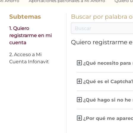
Mi Ahorro
Aportaciones patronales a Mi Ahorro
Quiero u
Subtemas
Buscar por palabra 
1. Quiero
registrarme en mi
Quiero registrarme 
cuenta
2. Acceso a Mi
Cuenta Infonavit
¿Qué necesito para 
¿Qué es el Captcha
¿Qué hago si no he r
¿Por qué me aparece