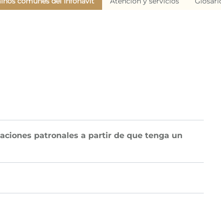
inos comunes del Infonavit
Atención y servicios
Glosari
taciones patronales a partir de que tenga un