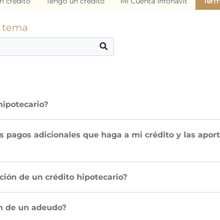
n crédito
Tengo un crédito
Mi Cuenta Infonavit
Térm
o tema
hipotecario?
s pagos adicionales que haga a mi crédito y las apor
ción de un crédito hipotecario?
ón de un adeudo?