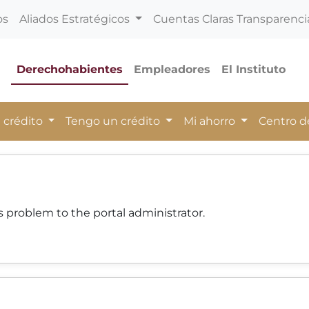
os
Aliados Estratégicos
Cuentas Claras Transparenci
Derechohabientes
Empleadores
El Instituto
 crédito
Tengo un crédito
Mi ahorro
Centro 
 problem to the portal administrator.