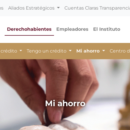
os
Aliados Estratégicos
Cuentas Claras Transparenci
Derechohabientes
Empleadores
El Instituto
 crédito
Tengo un crédito
Mi ahorro
Centro 
Mi ahorro