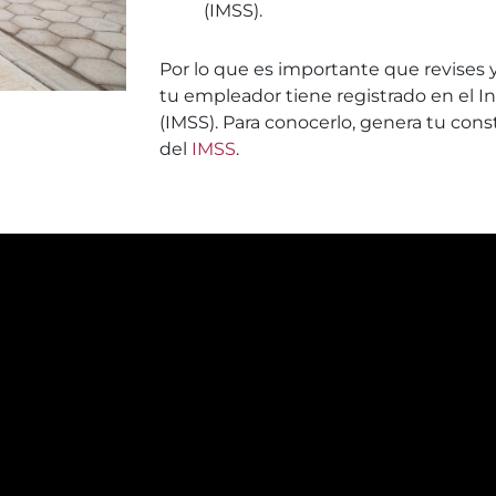
(IMSS).
Por lo que es importante que revises y
tu empleador tiene registrado en el I
(IMSS). Para conocerlo, genera tu cons
del
IMSS
.