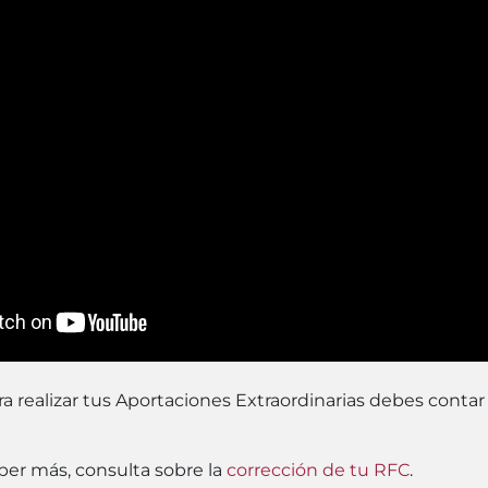
a realizar tus Aportaciones Extraordinarias debes contar
aber más, consulta sobre la
corrección de tu RFC
.