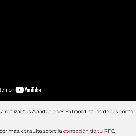
a realizar tus Aportaciones Extraordinarias debes contar
aber más, consulta sobre la
corrección de tu RFC
.