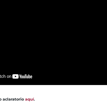
 aclaratorio
aquí
.