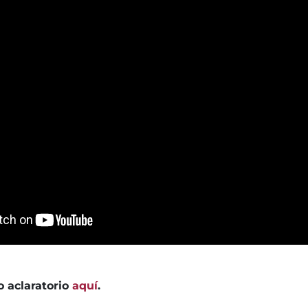
 aclaratorio
aquí
.