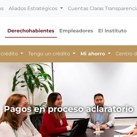
os
Aliados Estratégicos
Cuentas Claras Transparenci
Derechohabientes
Empleadores
El Instituto
 crédito
Tengo un crédito
Mi ahorro
Centro 
Pagos en proceso aclaratorio