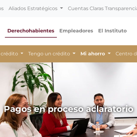
os
Aliados Estratégicos
Cuentas Claras Transparenci
Derechohabientes
Empleadores
El Instituto
 crédito
Tengo un crédito
Mi ahorro
Centro 
Pagos en proceso aclaratorio