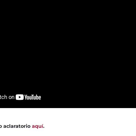
 aclaratorio
aquí
.