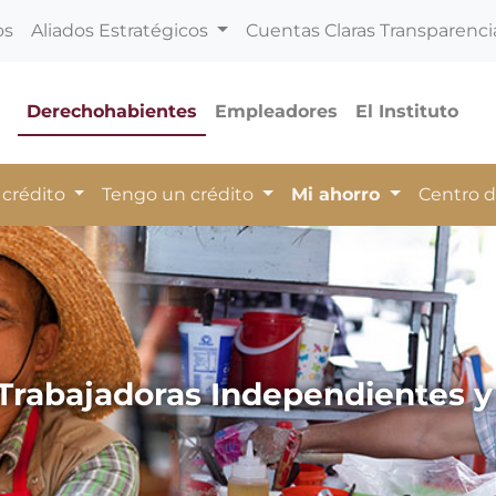
os
Aliados Estratégicos
Cuentas Claras Transparenci
Derechohabientes
Empleadores
El Instituto
 crédito
Tengo un crédito
Mi ahorro
Centro 
Trabajadoras Independientes y