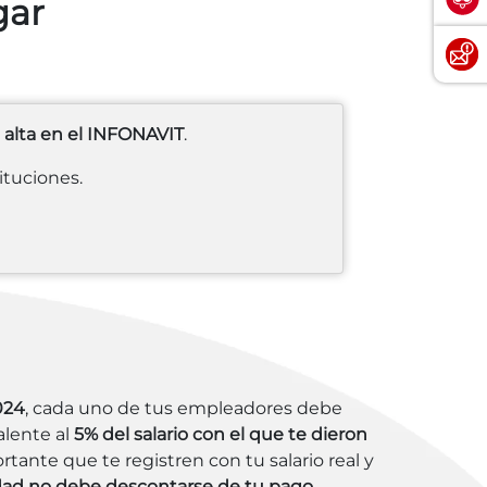
gar
 alta en el INFONAVIT
.
ituciones.
024
, cada uno de tus empleadores debe
alente al
5% del salario con el que te dieron
ortante que te registren con tu salario real y
dad no debe descontarse de tu pago
.