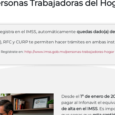
rsonas Trabajadoras del Ho
egistra en el IMSS, automáticamente
quedas dado(a) de
, RFC y CURP te permiten hacer trámites en ambas inst
Regístrate en:
http://www.imss.gob.mx/personas-trabajadoras-hogar
Desde el
1º de enero de 2
pagar al Infonavit el equiv
de alta en el IMSS
. Es imp
que sepas que
esta canti