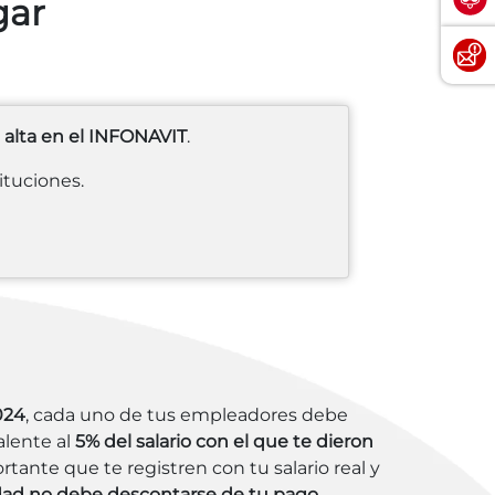
gar
 alta en el INFONAVIT
.
ituciones.
024
, cada uno de tus empleadores debe
alente al
5% del salario con el que te dieron
ortante que te registren con tu salario real y
dad no debe descontarse de tu pago
.