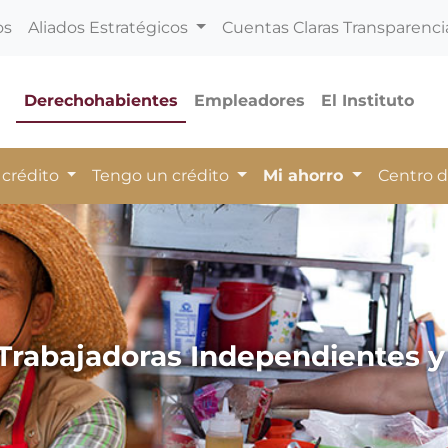
os
Aliados Estratégicos
Cuentas Claras Transparenci
Derechohabientes
Empleadores
El Instituto
 crédito
Tengo un crédito
Mi ahorro
Centro 
Trabajadoras Independientes y