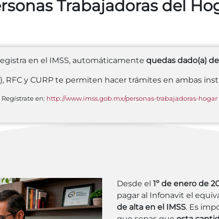
rsonas Trabajadoras del Ho
egistra en el IMSS, automáticamente
quedas dado(a) de
, RFC y CURP te permiten hacer trámites en ambas inst
Regístrate en:
http://www.imss.gob.mx/personas-trabajadoras-hogar
Desde el
1º de enero de 2
pagar al Infonavit el equiv
de alta en el IMSS
. Es imp
que sepas que
esta canti