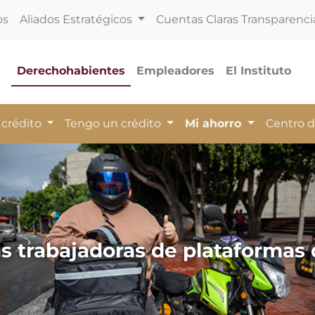
os
Aliados Estratégicos
Cuentas Claras Transparenci
Derechohabientes
Empleadores
El Instituto
 crédito
Tengo un crédito
Mi ahorro
Centro 
s trabajadoras de plataformas d