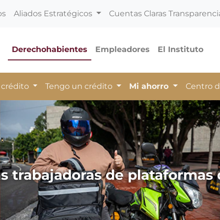
os
Aliados Estratégicos
Cuentas Claras Transparenci
Derechohabientes
Empleadores
El Instituto
 crédito
Tengo un crédito
Mi ahorro
Centro 
s trabajadoras de plataformas d