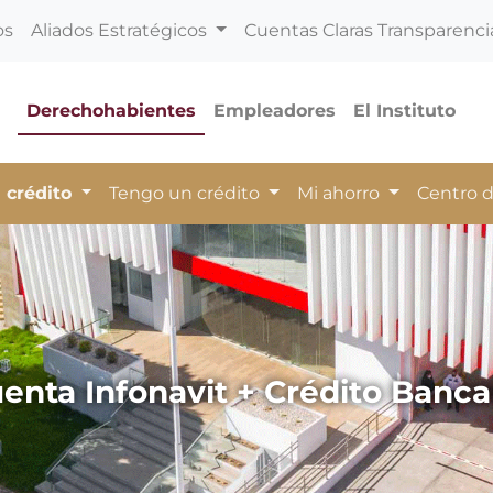
os
Aliados Estratégicos
Cuentas Claras Transparenci
Derechohabientes
Empleadores
El Instituto
 crédito
Tengo un crédito
Mi ahorro
Centro 
enta Infonavit + Crédito Banca