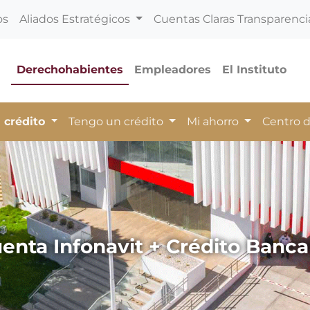
os
Aliados Estratégicos
Cuentas Claras Transparenci
Derechohabientes
Empleadores
El Instituto
 crédito
Tengo un crédito
Mi ahorro
Centro 
enta Infonavit + Crédito Banca