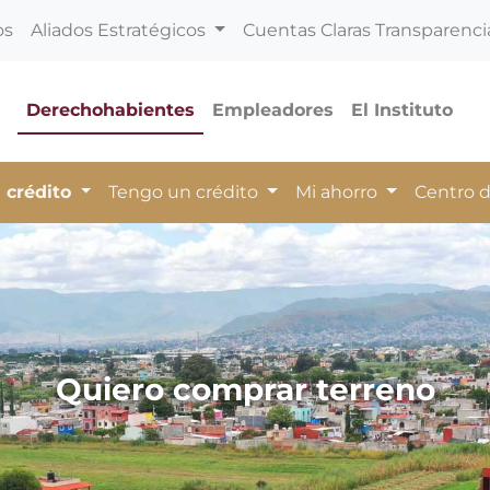
os
Aliados Estratégicos
Cuentas Claras Transparenci
Derechohabientes
Empleadores
El Instituto
 crédito
Tengo un crédito
Mi ahorro
Centro 
Quiero comprar terreno