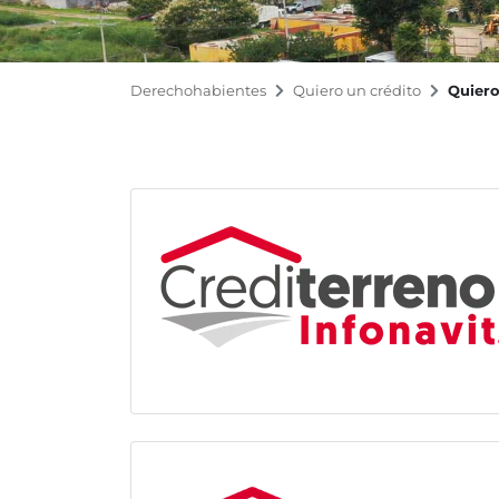
Derechohabientes
Quiero un crédito
Quiero