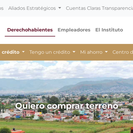
os
Aliados Estratégicos
Cuentas Claras Transparenci
Derechohabientes
Empleadores
El Instituto
 crédito
Tengo un crédito
Mi ahorro
Centro 
Quiero comprar terreno