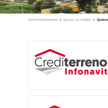
Derechohabientes
Quiero un crédito
Quiero