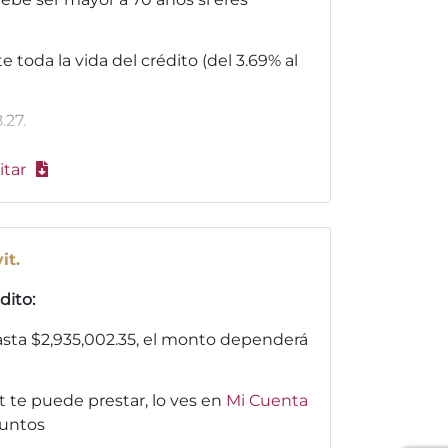
nte toda la vida del crédito (del 3.69% al
.27.
itar
it.
dito:
hasta $2,935,002.35, el monto dependerá
 te puede prestar, lo ves en
Mi Cuenta
puntos