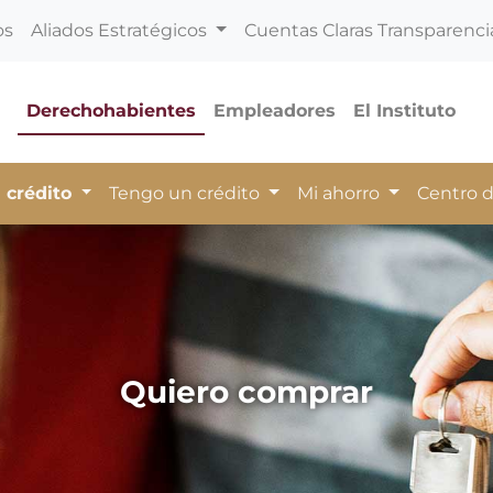
os
Aliados Estratégicos
Cuentas Claras Transparenci
Derechohabientes
Empleadores
El Instituto
 crédito
Tengo un crédito
Mi ahorro
Centro 
Quiero comprar