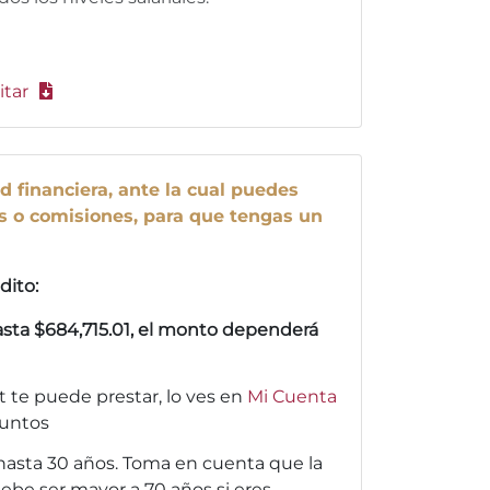
itar
ad financiera, ante la cual puedes
s o comisiones, para que tengas un
dito:
hasta $684,715.01, el monto dependerá
 te puede prestar, lo ves en
Mi Cuenta
puntos
asta 30 años. Toma en cuenta que la
ebe ser mayor a 70 años si eres