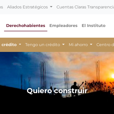
os
Aliados Estratégicos
Cuentas Claras Transparenci
Derechohabientes
Empleadores
El Instituto
 crédito
Tengo un crédito
Mi ahorro
Centro 
Quiero construir