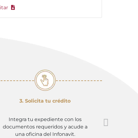
itar
3. Solicita tu crédito
4. E
Integra tu expediente con los
Revisa n
documentos requeridos y acude a
elegido,
una oficina del Infonavit.
que 