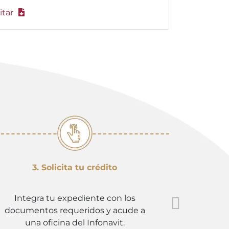
itar
3. Solicita tu crédito
4. E
Integra tu expediente con los
Revisa n
documentos requeridos y acude a
elegido,
una oficina del Infonavit.
que 