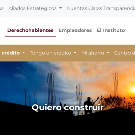
os
Aliados Estratégicos
Cuentas Claras Transparenci
Derechohabientes
Empleadores
El Instituto
 crédito
Tengo un crédito
Mi ahorro
Centro 
Quiero construir