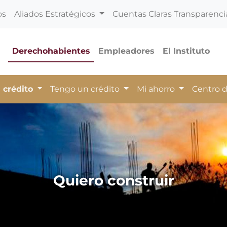
os
Aliados Estratégicos
Cuentas Claras Transparenci
Derechohabientes
Empleadores
El Instituto
 crédito
Tengo un crédito
Mi ahorro
Centro 
Quiero construir