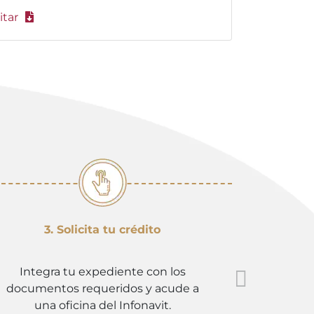
itar
3. Solicita tu crédito
4. E
Integra tu expediente con los
Revisa n
documentos requeridos y acude a
elegido,
una oficina del Infonavit.
que 