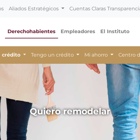
os
Aliados Estratégicos
Cuentas Claras Transparenci
Derechohabientes
Empleadores
El Instituto
 crédito
Tengo un crédito
Mi ahorro
Centro 
Quiero remodelar