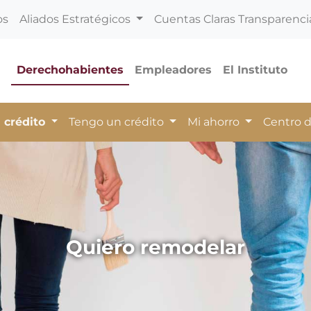
os
Aliados Estratégicos
Cuentas Claras Transparenci
Derechohabientes
Empleadores
El Instituto
 crédito
Tengo un crédito
Mi ahorro
Centro 
Quiero remodelar