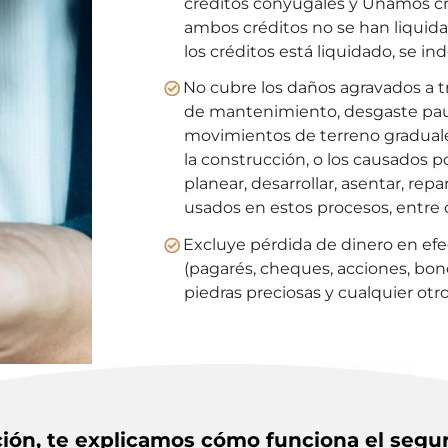
créditos conyugales y Unamos cr
ambos créditos no se han liquidad
los créditos está liquidado, se in
No cubre los daños agravados a tr
de mantenimiento, desgaste pau
movimientos de terreno graduales
la construcción, o los causados por
planear, desarrollar, asentar, repa
usados en estos procesos, entre o
Excluye pérdida de dinero en efe
(pagarés, cheques, acciones, bonos
piedras preciosas y cualquier otro
ión, te explicamos cómo funciona el segu