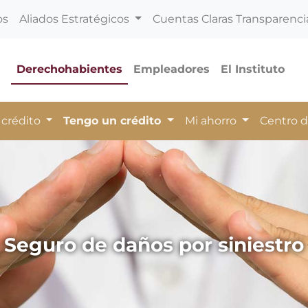
os
Aliados Estratégicos
Cuentas Claras Transparenci
Derechohabientes
Empleadores
El Instituto
 crédito
Tengo un crédito
Mi ahorro
Centro 
Seguro de daños por siniestro