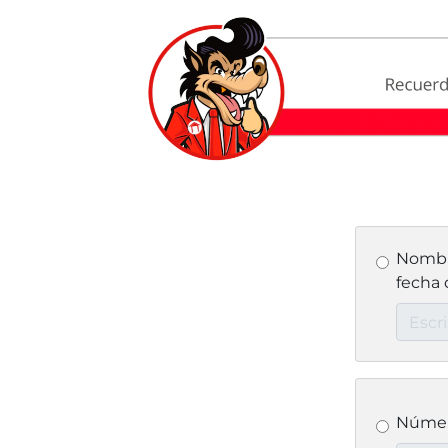
Nombr
fecha 
Número