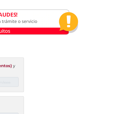
entos)
y