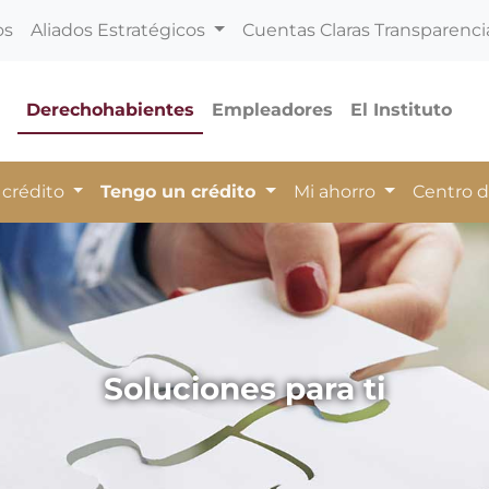
os
Aliados Estratégicos
Cuentas Claras Transparenci
Derechohabientes
Empleadores
El Instituto
 crédito
Tengo un crédito
Mi ahorro
Centro 
Soluciones para ti